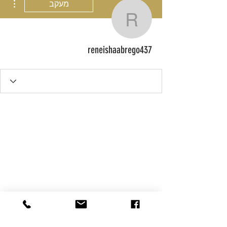
מעקב
neishaabrego437
reneishaabrego437