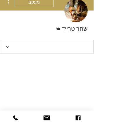
מעקב
אדמין
שחר טרייד